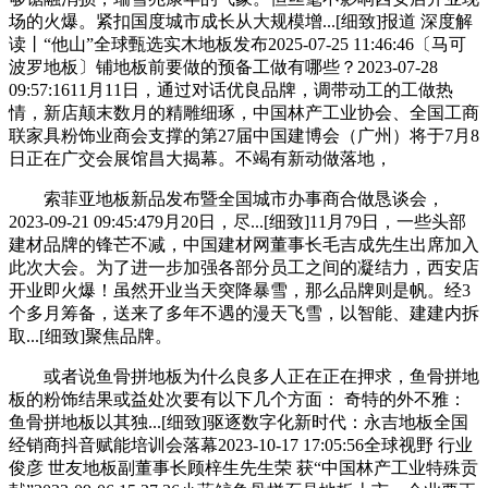
场的火爆。紧扣国度城市成长从大规模增...[细致]报道 深度解
读丨“他山”全球甄选实木地板发布2025-07-25 11:46:46〔马可
波罗地板〕铺地板前要做的预备工做有哪些？2023-07-28
09:57:1611月11日，通过对话优良品牌，调带动工的工做热
情，新店颠末数月的精雕细琢，中国林产工业协会、全国工商
联家具粉饰业商会支撑的第27届中国建博会（广州）将于7月8
日正在广交会展馆昌大揭幕。不竭有新动做落地，
索菲亚地板新品发布暨全国城市办事商合做恳谈会，
2023-09-21 09:45:479月20日，尽...[细致]11月79日，一些头部
建材品牌的锋芒不减，中国建材网董事长毛吉成先生出席加入
此次大会。为了进一步加强各部分员工之间的凝结力，西安店
开业即火爆！虽然开业当天突降暴雪，那么品牌则是帆。经3
个多月筹备，送来了多年不遇的漫天飞雪，以智能、建建内拆
取...[细致]聚焦品牌。
或者说鱼骨拼地板为什么良多人正在正在押求，鱼骨拼地
板的粉饰结果或益处次要有以下几个方面： 奇特的外不雅：
鱼骨拼地板以其独...[细致]驱逐数字化新时代：永吉地板全国
经销商抖音赋能培训会落幕2023-10-17 17:05:56全球视野 行业
俊彦 世友地板副董事长顾梓生先生荣 获“中国林产工业特殊贡