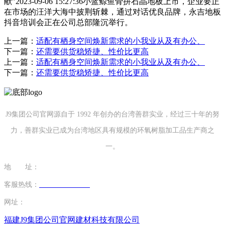
献”2023-09-06 15:27:36小蓝鲸鱼骨拼石晶地板上市，企业要正
在市场的汪洋大海中披荆斩棘，通过对话优良品牌，永吉地板
抖音培训会正在公司总部隆沉举行。
上一篇：
适配有栖身空间焕新需求的小我业从及有办公、
下一篇：
还需要供货稳矫捷、性价比更高
上一篇：
适配有栖身空间焕新需求的小我业从及有办公、
下一篇：
还需要供货稳矫捷、性价比更高
J9集团公司官网源自于 1992 年创办的台湾善群实业，经过三十年的努
力，善群实业已成为台湾地区具有规模的环氧树脂加工品生产商之
一。
地 址：
福建省泉州市南安市康美镇源祥路3号
客服热线：
0595-26862886-7
网址：
http://www.sdsxmzz.com
福建J9集团公司官网建材科技有限公司